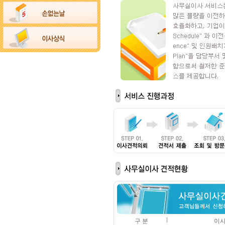
구 분
이