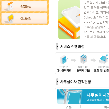
구 분
이