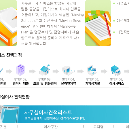
구 분
이사구간
고객명