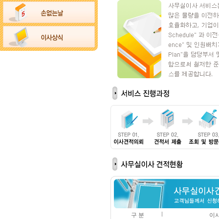
구 분
이