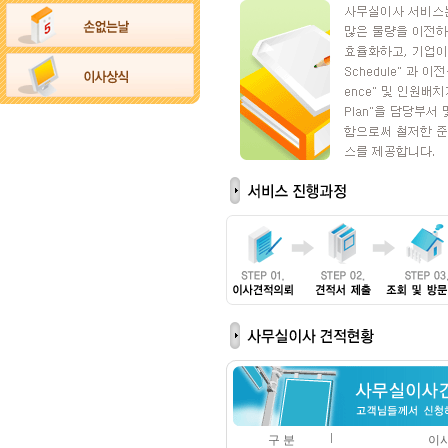
구 분
이